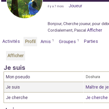
Joueur
"
il y a 7 mois
"
Bonjour, Cherche joueur, pour dé
Afficher
Cordialement, Pascal
1
1
Activités
Parties
Profil
Amis
Groupes
Afficher
Je suis
Mon pseudo
Doshura
Je suis
Maître de j
Je cherche
Je cherche