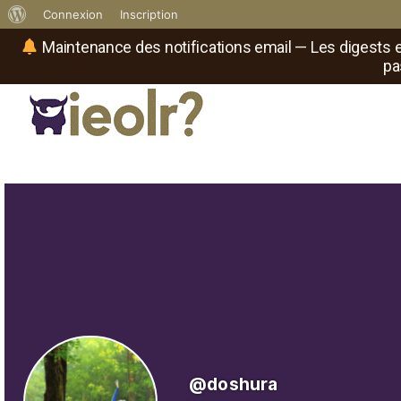
À
Connexion
Inscription
propos
Maintenance des notifications email — Les digests e
pa
de
WordPress
Réseau social de joueurs de maître
Il
est
où
le
rôliste
?
@doshura