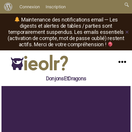
À
Connexion
Inscription
propos
Maintenance des notifications email — Les
de
digests et alertes de tables / parties sont
temporairement suspendus. Les emails essentiels
✕
WordPress
(activation de compte, mot de passe oublié) restent
actifs. Merci de votre compréhension !
Menu
Il
DonjonsEtDragons
est
où
le
rôliste
?