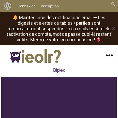
À
Connexion
Inscription
propos
Maintenance des notifications email — Les
de
digests et alertes de tables / parties sont
temporairement suspendus. Les emails essentiels
✕
WordPress
(activation de compte, mot de passe oublié) restent
actifs. Merci de votre compréhension !
Menu
Il
Diplex
est
où
le
rôliste
?