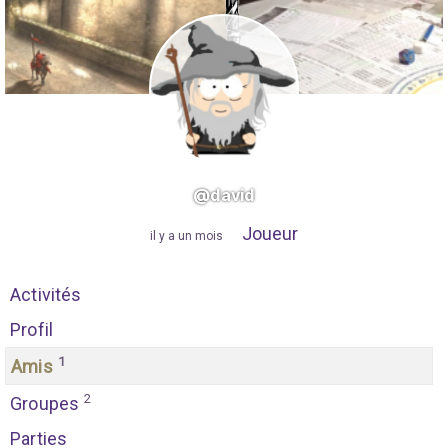
@david
Joueur
"
il y a un mois
"
Activités
Profil
1
Amis
2
Groupes
Parties