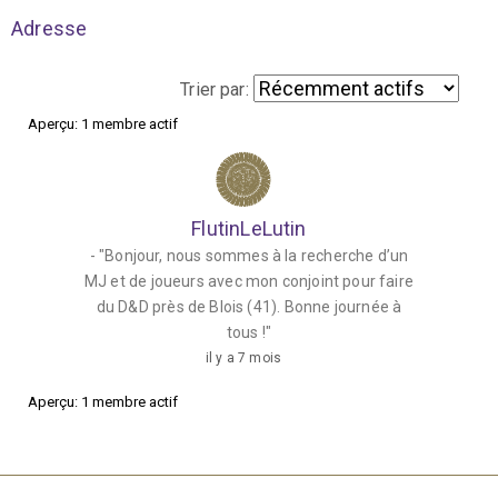
Adresse
Trier par:
Aperçu: 1 membre actif
M
e
s
FlutinLeLutin
a
- "Bonjour, nous sommes à la recherche d’un
m
MJ et de joueurs avec mon conjoint pour faire
i
du D&D près de Blois (41). Bonne journée à
tous !"
s
il y a 7 mois
Aperçu: 1 membre actif