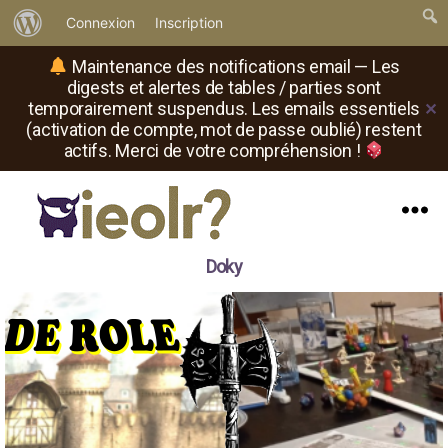
À
Connexion
Inscription
propos
Maintenance des notifications email — Les
de
digests et alertes de tables / parties sont
temporairement suspendus. Les emails essentiels
✕
WordPress
(activation de compte, mot de passe oublié) restent
actifs. Merci de votre compréhension !
Menu
Il
Doky
est
où
le
rôliste
?