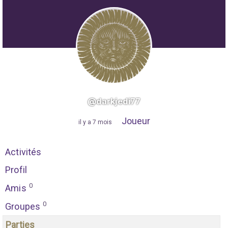
@darkjedi77
Joueur
"
il y a 7 mois
"
Activités
Profil
0
Amis
0
Groupes
Parties