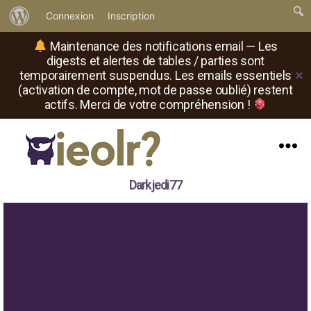
À
Connexion
Inscription
propos
Maintenance des notifications email — Les
de
digests et alertes de tables / parties sont
temporairement suspendus. Les emails essentiels
✕
WordPress
(activation de compte, mot de passe oublié) restent
actifs. Merci de votre compréhension !
Menu
Il
Darkjedi77
est
où
le
rôliste
?