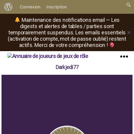
À
Connexion
Inscription
propos
Maintenance des notifications email — Les
de
digests et alertes de tables / parties sont
temporairement suspendus. Les emails essentiels
✕
WordPress
(activation de compte, mot de passe oublié) restent
actifs. Merci de votre compréhension !
Il
Menu
Darkjedi77
est
où
le
rôliste
?