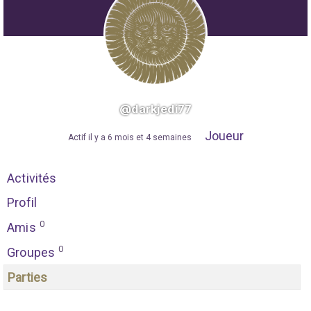
@darkjedi77
Joueur
"
Actif il y a 6 mois et 4 semaines
"
Activités
Profil
0
Amis
0
Groupes
Parties