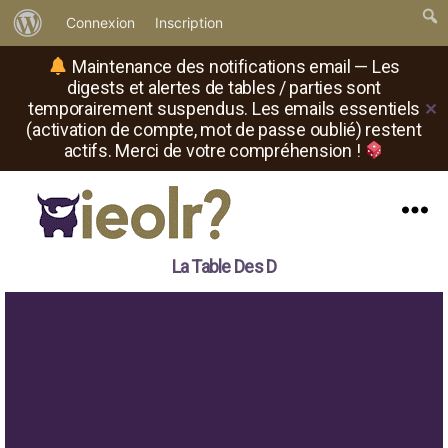
À
Connexion
Inscription
propos
Maintenance des notifications email — Les
de
digests et alertes de tables / parties sont
temporairement suspendus. Les emails essentiels
✕
WordPress
(activation de compte, mot de passe oublié) restent
actifs. Merci de votre compréhension !
Menu
Il
La Table Des D
est
où
le
rôliste
?