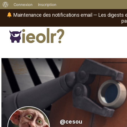
À
Connexion
Inscription
propos
Maintenance des notifications email — Les digests e
pa
de
WordPress
Réseau social de joueurs de maître
Il
est
où
le
rôliste
?
@cesou