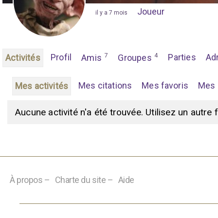
Joueur
"
il y a 7 mois
"
7
4
Profil
Parties
Ad
Activités
Amis
Groupes
Mes citations
Mes favoris
Mes 
Mes activités
Aucune activité n'a été trouvée. Utilisez un autre 
À propos –
Charte du site –
Aide