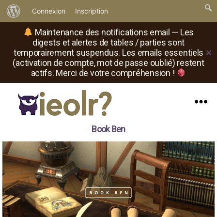
À
Connexion
Inscription
propos
Maintenance des notifications email — Les
de
digests et alertes de tables / parties sont
temporairement suspendus. Les emails essentiels
✕
WordPress
(activation de compte, mot de passe oublié) restent
actifs. Merci de votre compréhension !
Menu
Il
Book Ben
est
où
le
rôliste
?