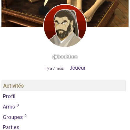
@bookben
Joueur
"
il y a 7 mois
"
Activités
Profil
0
Amis
0
Groupes
Parties