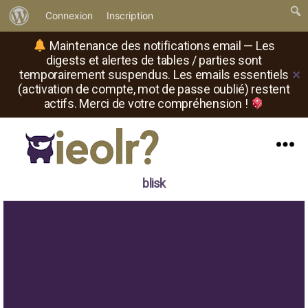
À
Connexion
Inscription
propos
Maintenance des notifications email — Les
de
digests et alertes de tables / parties sont
temporairement suspendus. Les emails essentiels
✕
WordPress
(activation de compte, mot de passe oublié) restent
actifs. Merci de votre compréhension !
Menu
Il
blisk
est
où
le
rôliste
?