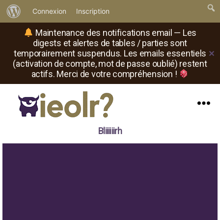
À
Connexion
Inscription
propos
Maintenance des notifications email — Les
de
digests et alertes de tables / parties sont
temporairement suspendus. Les emails essentiels
✕
WordPress
(activation de compte, mot de passe oublié) restent
actifs. Merci de votre compréhension !
Menu
Il
Bliiiiiirh
est
où
le
rôliste
?