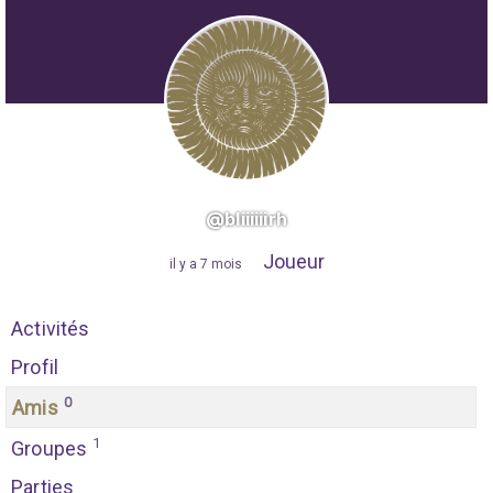
@bliiiiiirh
Joueur
"
il y a 7 mois
"
Activités
Profil
0
Amis
1
Groupes
Parties