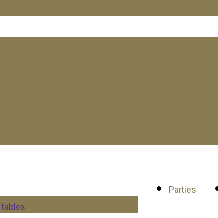
Cartes
Carte des joueurs
Carte des associations
Carte des tables
Parties
 tables