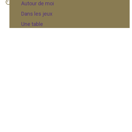
Autour de moi
Dans les jeux
Une table