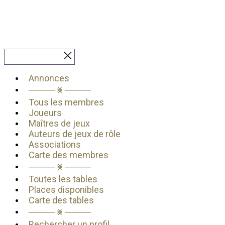
Fermer le menu
Annonces
──── ⨳ ────
Tous les membres
Joueurs
Maîtres de jeux
Auteurs de jeux de rôle
Associations
Carte des membres
──── ⨳ ────
Toutes les tables
Places disponibles
Carte des tables
──── ⨳ ────
Rechercher un profil