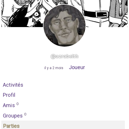
@azrabelth
Joueur
"
il y a 2 mois
"
Activités
Profil
0
Amis
0
Groupes
Parties