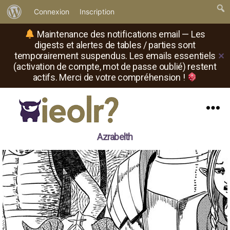
À
Connexion
Inscription
propos
Maintenance des notifications email — Les
de
digests et alertes de tables / parties sont
temporairement suspendus. Les emails essentiels
✕
WordPress
(activation de compte, mot de passe oublié) restent
actifs. Merci de votre compréhension !
Menu
Il
Azrabelth
est
où
le
rôliste
?