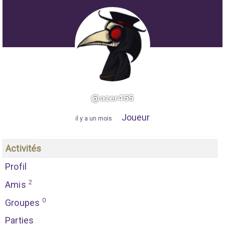
@azer455
Joueur
"
il y a un mois
"
Activités
Profil
2
Amis
0
Groupes
Parties