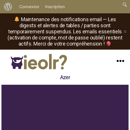
À
Connexion
Inscription
propos
Maintenance des notifications email — Les
de
digests et alertes de tables / parties sont
temporairement suspendus. Les emails essentiels
✕
WordPress
(activation de compte, mot de passe oublié) restent
actifs. Merci de votre compréhension !
Menu
Il
Azer
est
où
le
rôliste
?