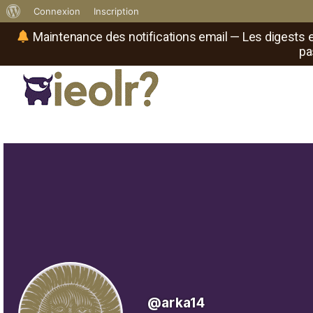
À
Connexion
Inscription
propos
Maintenance des notifications email — Les digests e
pa
de
WordPress
Réseau social de joueurs de maître
Il
est
où
le
rôliste
?
@arka14