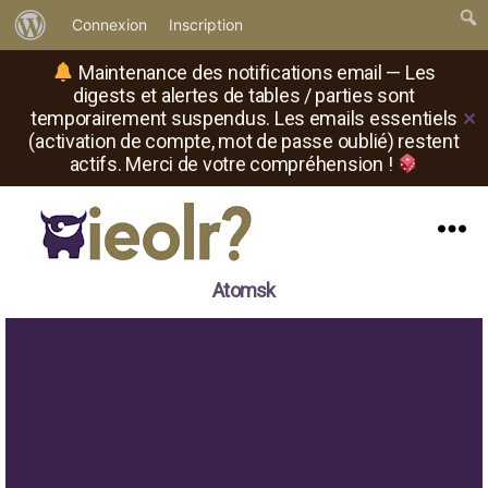
À
Connexion
Inscription
propos
Maintenance des notifications email — Les
de
digests et alertes de tables / parties sont
temporairement suspendus. Les emails essentiels
✕
WordPress
(activation de compte, mot de passe oublié) restent
actifs. Merci de votre compréhension !
Menu
Il
Atomsk
est
où
le
rôliste
?