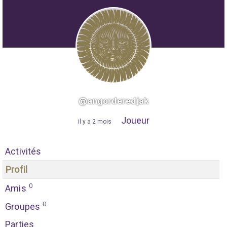
@angorderedjak
Joueur
"
il y a 2 mois
"
Activités
Profil
0
Amis
0
Groupes
Parties