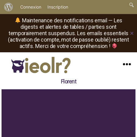
À
Connexion
Inscription
propos
Maintenance des notifications email — Les
de
digests et alertes de tables / parties sont
temporairement suspendus. Les emails essentiels
✕
WordPress
(activation de compte, mot de passe oublié) restent
actifs. Merci de votre compréhension !
Menu
Il
Florent
est
où
le
rôliste
?