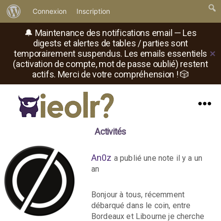
À
Connexion
Inscription
propos
🔔 Maintenance des notifications email — Les
de
digests et alertes de tables / parties sont
temporairement suspendus. Les emails essentiels
✕
WordPress
(activation de compte, mot de passe oublié) restent
actifs. Merci de votre compréhension ! 🎲
Menu
Il
Activités
est
où
le
An0z
a publié une note
il y a un
rôliste
an
?
Bonjour à tous, récemment
débarqué dans le coin, entre
Bordeaux et Libourne je cherche