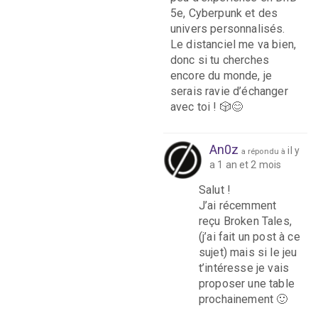
5e, Cyberpunk et des
univers personnalisés.
Le distanciel me va bien,
donc si tu cherches
encore du monde, je
serais ravie d’échanger
avec toi ! 🎲😊
An0z
il y
a répondu à
a 1 an et 2 mois
Salut !
J’ai récemment
reçu Broken Tales,
(j’ai fait un post à ce
sujet) mais si le jeu
t’intéresse je vais
proposer une table
prochainement 🙂