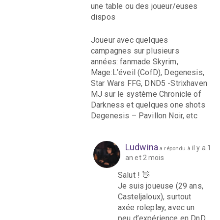
une table ou des joueur/euses
dispos
Joueur avec quelques
campagnes sur plusieurs
années: fanmade Skyrim,
Mage:L’éveil (CofD), Degenesis,
Star Wars FFG, DND5 -Strixhaven
MJ sur le système Chronicle of
Darkness et quelques one shots
Degenesis – Pavillon Noir, etc
Ludwina
il y a 1
a répondu à
an et 2 mois
Salut ! 👋
Je suis joueuse (29 ans,
Casteljaloux), surtout
axée roleplay, avec un
peu d’expérience en DnD