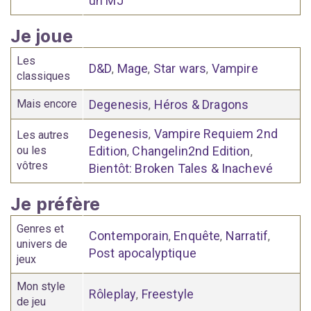
un MJ
Je joue
Les
D&D
Mage
Star wars
Vampire
,
,
,
classiques
Mais encore
Degenesis
Héros & Dragons
,
Degenesis
Vampire Requiem 2nd
,
Les autres
ou les
Edition
Changelin2nd Edition
,
,
vôtres
Bientôt: Broken Tales & Inachevé
Je préfère
Genres et
Contemporain
Enquête
Narratif
,
,
,
univers de
Post apocalyptique
jeux
Mon style
Rôleplay
Freestyle
,
de jeu