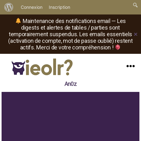
À
Connexion
Inscription
propos
Maintenance des notifications email — Les
de
digests et alertes de tables / parties sont
temporairement suspendus. Les emails essentiels
✕
WordPress
(activation de compte, mot de passe oublié) restent
actifs. Merci de votre compréhension !
Menu
Il
An0z
est
où
le
rôliste
?