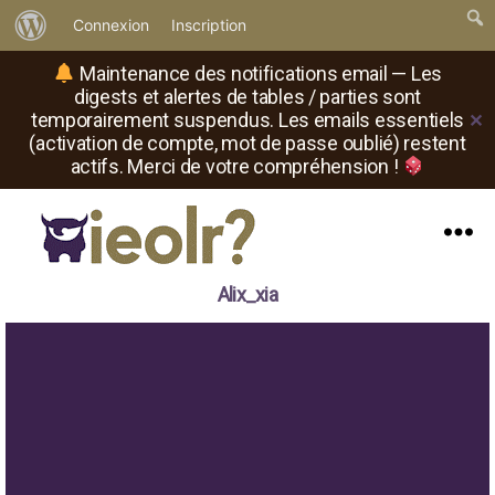
À
Connexion
Inscription
propos
Maintenance des notifications email — Les
de
digests et alertes de tables / parties sont
temporairement suspendus. Les emails essentiels
✕
WordPress
(activation de compte, mot de passe oublié) restent
actifs. Merci de votre compréhension !
Menu
Il
Alix_xia
est
où
le
rôliste
?