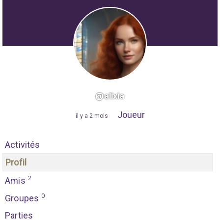
@alixia
Joueur
"
il y a 2 mois
"
Activités
Profil
2
Amis
0
Groupes
Parties