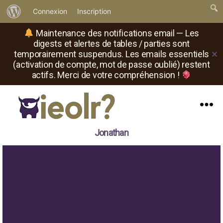
À
Connexion
Inscription
propos
Maintenance des notifications email — Les
de
digests et alertes de tables / parties sont
temporairement suspendus. Les emails essentiels
✕
WordPress
(activation de compte, mot de passe oublié) restent
actifs. Merci de votre compréhension !
Menu
Il
Jonathan
est
où
le
rôliste
?