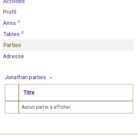
Activités
Profil
0
Amis
0
Tables
Parties
Adresse
Jonathan parties
▸
Titre
Comporte des pièces jointes
Aucun partie à afficher.