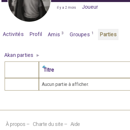
Joueur
"
il y a 2 mois
"
3
1
Activités
Profil
Amis
Groupes
Parties
▸
Akan parties
Titre
Comporte des pièces jointes
Aucun partie à afficher.
À propos –
Charte du site –
Aide