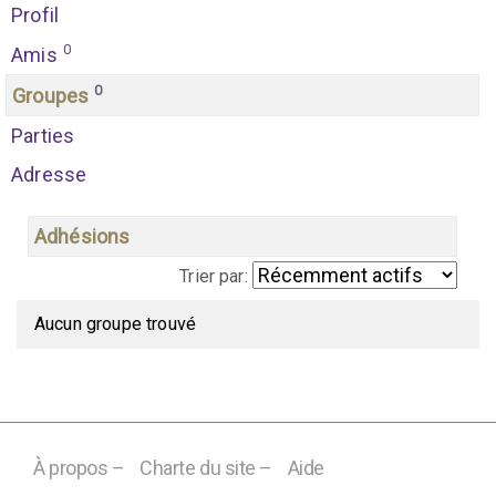
Profil
0
Amis
0
Groupes
Parties
Adresse
Adhésions
Trier par:
G
Aucun groupe trouvé
r
o
u
p
À propos –
Charte du site –
Aide