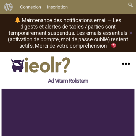
À
Connexion
Inscription
propos
Maintenance des notifications email — Les
de
digests et alertes de tables / parties sont
temporairement suspendus. Les emails essentiels
✕
WordPress
(activation de compte, mot de passe oublié) restent
actifs. Merci de votre compréhension !
Menu
Il
Ad Vitam Rolistam
est
où
le
rôliste
?