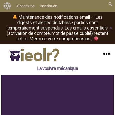
À
Connexion
Inscription
propos
Maintenance des notifications email — Les
de
digests et alertes de tables / parties sont
temporairement suspendus. Les emails essentiels
✕
WordPress
(activation de compte, mot de passe oublié) restent
actifs. Merci de votre compréhension !
Menu
Il
La vouivre mécanique
est
où
le
rôliste
?