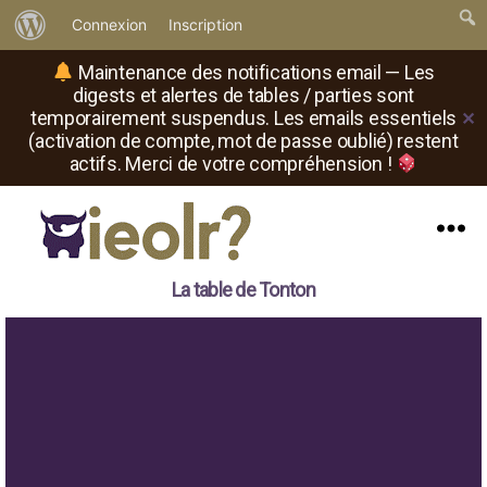
À
Connexion
Inscription
propos
Maintenance des notifications email — Les
de
digests et alertes de tables / parties sont
temporairement suspendus. Les emails essentiels
✕
WordPress
(activation de compte, mot de passe oublié) restent
actifs. Merci de votre compréhension !
Menu
Il
La table de Tonton
est
où
le
rôliste
?