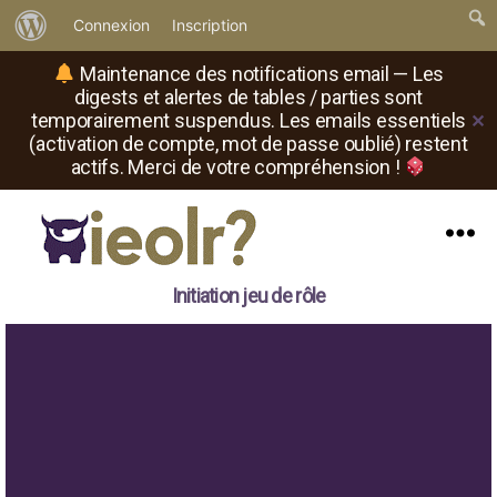
À
Connexion
Inscription
propos
Maintenance des notifications email — Les
de
digests et alertes de tables / parties sont
temporairement suspendus. Les emails essentiels
✕
WordPress
(activation de compte, mot de passe oublié) restent
actifs. Merci de votre compréhension !
Menu
Il
Initiation jeu de rôle
est
où
le
rôliste
?