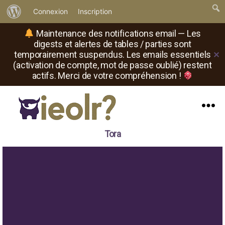
À
Connexion
Inscription
propos
Maintenance des notifications email — Les
de
digests et alertes de tables / parties sont
temporairement suspendus. Les emails essentiels
✕
WordPress
(activation de compte, mot de passe oublié) restent
actifs. Merci de votre compréhension !
Menu
Il
Tora
est
où
le
rôliste
?