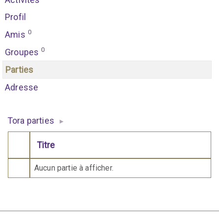
Profil
0
Amis
0
Groupes
Parties
Adresse
Tora parties
▸
Titre
Comporte des pièces jointes
Aucun partie à afficher.