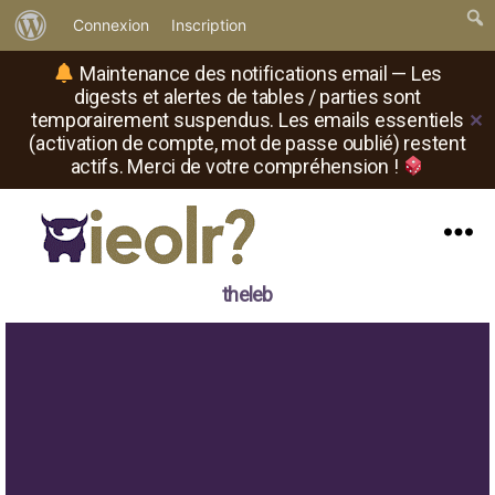
À
Connexion
Inscription
propos
Maintenance des notifications email — Les
de
digests et alertes de tables / parties sont
temporairement suspendus. Les emails essentiels
✕
WordPress
(activation de compte, mot de passe oublié) restent
actifs. Merci de votre compréhension !
Menu
Il
theleb
est
où
le
rôliste
?