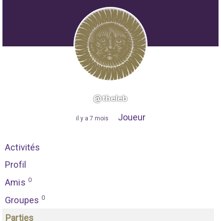
@theleb
Joueur
"
il y a 7 mois
"
Activités
Profil
0
Amis
0
Groupes
Parties