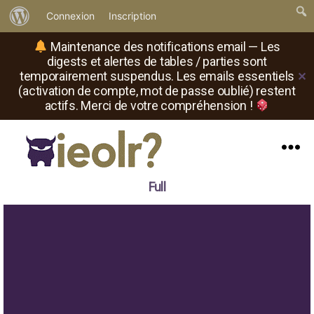
À
Connexion
Inscription
propos
Maintenance des notifications email — Les
de
digests et alertes de tables / parties sont
temporairement suspendus. Les emails essentiels
✕
WordPress
(activation de compte, mot de passe oublié) restent
actifs. Merci de votre compréhension !
Menu
Il
Full
est
où
le
rôliste
?