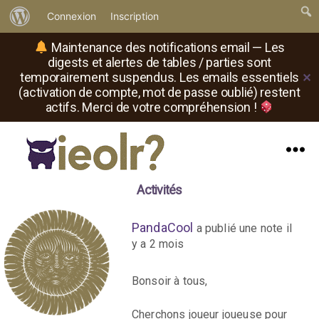
À
Connexion
Inscription
propos
Maintenance des notifications email — Les
de
digests et alertes de tables / parties sont
temporairement suspendus. Les emails essentiels
✕
WordPress
(activation de compte, mot de passe oublié) restent
actifs. Merci de votre compréhension !
Menu
Il
Activités
est
où
le
PandaCool
a publié une note
il
rôliste
y a 2 mois
?
Bonsoir à tous,
Cherchons joueur joueuse pour