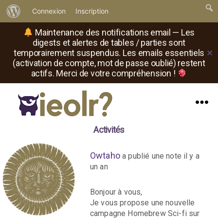
À
Connexion
Inscription
propos
Maintenance des notifications email — Les
de
digests et alertes de tables / parties sont
temporairement suspendus. Les emails essentiels
✕
WordPress
(activation de compte, mot de passe oublié) restent
actifs. Merci de votre compréhension !
Menu
Il
Activités
est
où
le
Owtaho
a publié une note
il y a
rôliste
un an
?
Bonjour à vous,
Je vous propose une nouvelle
campagne Homebrew Sci-fi sur