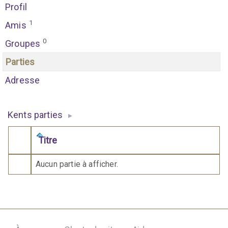
Profil
1
Amis
0
Groupes
Parties
Adresse
Kents parties
▸
Titre
Comporte des pièces jointes
Aucun partie à afficher.