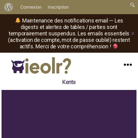
À
Connexion
Inscription
propos
Maintenance des notifications email — Les
de
digests et alertes de tables / parties sont
temporairement suspendus. Les emails essentiels
✕
WordPress
(activation de compte, mot de passe oublié) restent
actifs. Merci de votre compréhension !
Menu
Il
Kents
est
où
le
rôliste
?