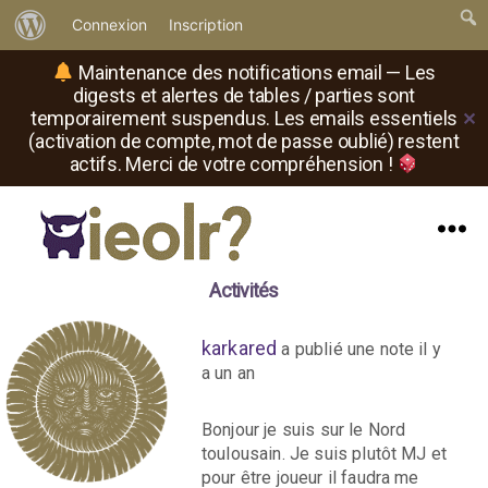
À
Connexion
Inscription
propos
Maintenance des notifications email — Les
de
digests et alertes de tables / parties sont
temporairement suspendus. Les emails essentiels
✕
WordPress
(activation de compte, mot de passe oublié) restent
actifs. Merci de votre compréhension !
Menu
Il
Activités
est
où
le
karkared
a publié une note
il y
rôliste
a un an
?
Bonjour je suis sur le Nord
toulousain. Je suis plutôt MJ et
pour être joueur il faudra me