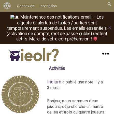
À
Connexion
Inscription
propos
Maintenance des notifications email — Les
de
digests et alertes de tables / parties sont
✕
temporairement suspendus. Les emails essentiels
WordPress
(activation de compte, mot de passe oublié) restent
actifs. Merci de votre compréhension !
Menu
Il
Activités
est
où
le
Iridium
a publié une note
il y a
rôliste
3 mois
?
Bonjour, nous sommes deux
joueurs, et je cherche un maître
de jeu et trois ou quatre joueurs