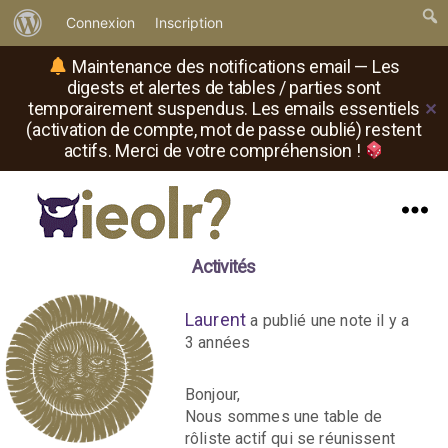
À
Connexion
Inscription
propos
Maintenance des notifications email — Les
de
digests et alertes de tables / parties sont
temporairement suspendus. Les emails essentiels
✕
WordPress
(activation de compte, mot de passe oublié) restent
actifs. Merci de votre compréhension !
Menu
Il
Activités
est
où
le
Laurent
a publié une note
il y a
rôliste
3 années
?
Bonjour,
Nous sommes une table de
rôliste actif qui se réunissent