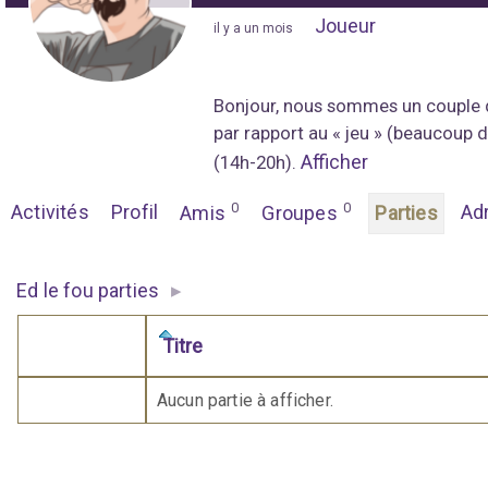
Joueur
"
il y a un mois
"
Bonjour, nous sommes un couple de 
par rapport au « jeu » (beaucoup 
Afficher
(14h-20h).
0
0
Activités
Profil
Ad
Amis
Groupes
Parties
▸
Ed le fou parties
Titre
Comporte des pièces jointes
Aucun partie à afficher.