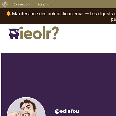
À
Connexion
Inscription
propos
Maintenance des notifications email — Les digests e
pa
de
WordPress
Réseau social de joueurs de maître
Il
est
où
le
rôliste
?
@edlefou