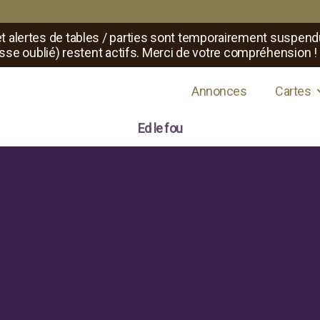
t alertes de tables / parties sont temporairement suspend
sse oublié) restent actifs. Merci de votre compréhension !
s de jeux de rôle
Annonces
Cartes
Ed le fou