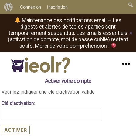
À
Connexion
Inscription
propos
Maintenance des notifications email — Les
de
digests et alertes de tables / parties sont
temporairement suspendus. Les emails essentiels
✕
WordPress
(activation de compte, mot de passe oublié) restent
actifs. Merci de votre compréhension !
Menu
Il
Activer votre compte
est
où
Veuillez indiquer une clé d'activation valide
le
rôliste
Clé d'activation:
?