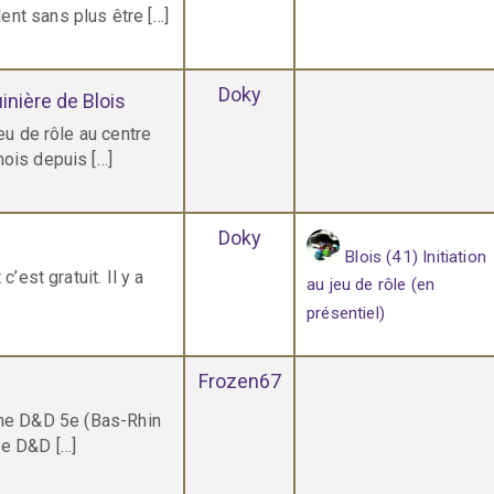
ent sans plus être […]
Doky
uinière de Blois
jeu de rôle au centre
mois depuis […]
Doky
Blois (41) Initiation
’est gratuit. Il y a
au jeu de rôle (en
présentiel)
Frozen67
ne D&D 5e (Bas-Rhin
ne D&D […]