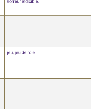
horreur indicible.
jeu
,
jeu de rôle