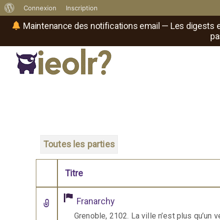
À
Connexion
Inscription
propos
Maintenance des notifications email — Les digests e
pa
de
WordPress
Réseau social de joueurs de maître
Il
est
où
le
rôliste
?
Toutes les parties
Titre
Comporte des pièces jointes
Franarchy
Grenoble, 2102. La ville n’est plus qu’un 