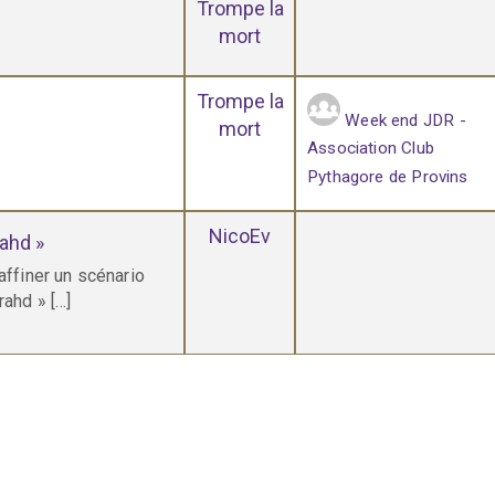
Trompe la
mort
Trompe la
Week end JDR -
mort
Association Club
Pythagore de Provins
NicoEv
rahd »
affiner un scénario
rahd » […]