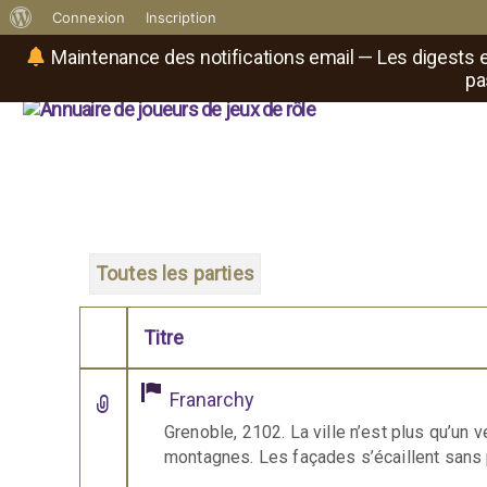
À
Connexion
Inscription
propos
Maintenance des notifications email — Les digests e
pa
de
Réseau social de joueurs 
WordPress
Il
est
où
le
rôliste
?
Toutes les parties
Titre
Comporte des pièces jointes
Franarchy
Grenoble, 2102. La ville n’est plus qu’un 
montagnes. Les façades s’écaillent sans p