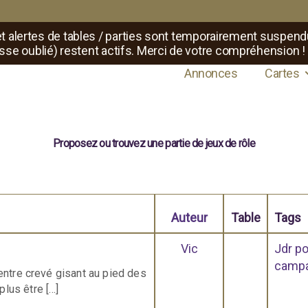
t alertes de tables / parties sont temporairement suspend
sse oublié) restent actifs. Merci de votre compréhension !
de maîtres de jeux de rôle
Annonces
Cartes
Proposez ou trouvez une partie de jeux de rôle
Auteur
Table
Tags
Vic
Jdr po
camp
ventre crevé gisant au pied des
lus être […]