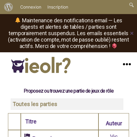
À
Connexion
Inscription
propos
Maintenance des notifications email — Les
de
digests et alertes de tables / parties sont
temporairement suspendus. Les emails essentiels
✕
WordPress
(activation de compte, mot de passe oublié) restent
actifs. Merci de votre compréhension !
Menu
Il
est
où
Proposez ou trouvez une partie de jeux de rôle
le
rôliste
Toutes les parties
?
Titre
Auteur
Comporte des pièces jointes
Vic