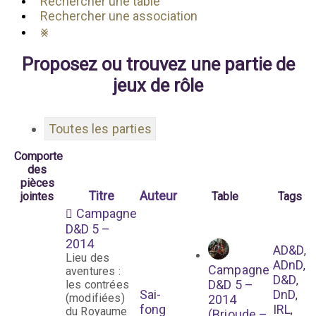
Rechercher une table
Rechercher une association
⨳
Proposez ou trouvez une partie de
jeux de rôle
Toutes les parties
Comporte
des
pièces
Titre
Auteur
jointes
Table
Tags
Campagne
D&D 5 –
2014
AD&D
,
Lieu des
ADnD
,
Campagne
aventures :
D&D
,
D&D 5 –
les contrées
Sai-
DnD
,
(modifiées)
2014
fong
IRL
,
du Royaume
(Brioude –