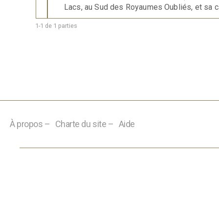
Lacs, au Sud des Royaumes Oubliés, et sa ca
1-1 de 1 parties
À propos –
Charte du site –
Aide