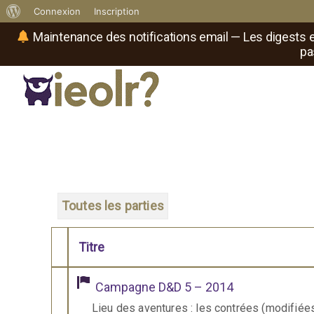
À
Connexion
Inscription
propos
Maintenance des notifications email — Les digests e
pa
de
WordPress
Réseau social de joueurs de maître
Il
est
où
le
rôliste
?
Toutes les parties
Titre
Comporte des pièces jointes
Campagne D&D 5 – 2014
Lieu des aventures : les contrées (modifié