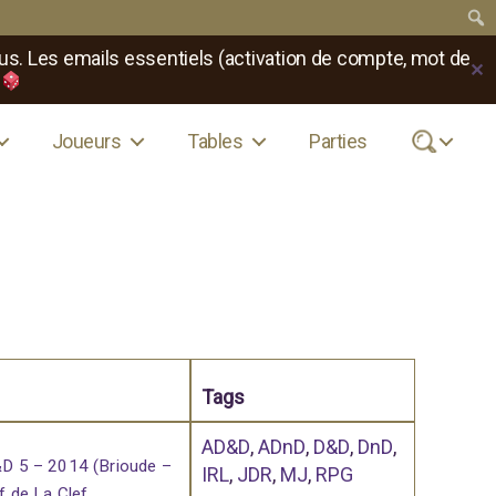
us. Les emails essentiels (activation de compte, mot de
✕
Joueurs
Tables
Parties
.
Tags
AD&D
,
ADnD
,
D&D
,
DnD
,
 5 – 2014 (Brioude –
IRL
,
JDR
,
MJ
,
RPG
f de La Clef