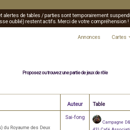
t alertes de tables / parties sont temporairement suspend
sse oublié) restent actifs. Merci de votre compréhension !
s de jeux de rôle
Annonces
Cartes
Proposez ou trouvez une partie de jeux de rôle
Auteur
Table
Sai-fong
Campagne D&D
es) du Royaume des Deux
43) Café Associati