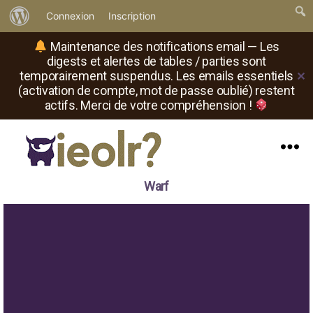
À
Connexion
Inscription
propos
Maintenance des notifications email — Les
de
digests et alertes de tables / parties sont
temporairement suspendus. Les emails essentiels
✕
WordPress
(activation de compte, mot de passe oublié) restent
actifs. Merci de votre compréhension !
Menu
Il
Warf
est
où
le
rôliste
?