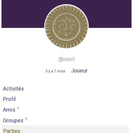
@warf
Joueur
"
il y a 7 mois
"
Activités
Profil
1
Amis
1
Groupes
Parties