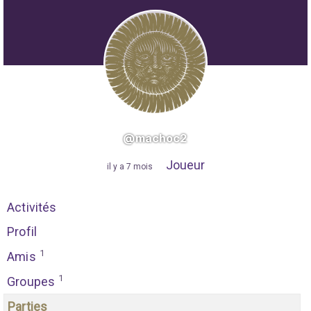
@machoc2
Joueur
"
il y a 7 mois
"
Activités
Profil
1
Amis
1
Groupes
Parties