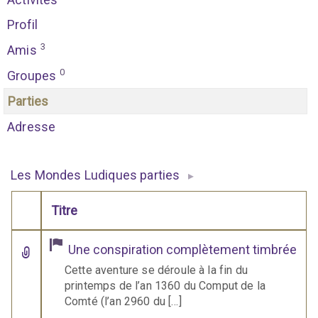
Profil
3
Amis
0
Groupes
Parties
Adresse
Les Mondes Ludiques parties
▸
Titre
Comporte des pièces jointes
Une conspiration complètement timbrée
Cette aventure se déroule à la fin du
printemps de l’an 1360 du Comput de la
Comté (l’an 2960 du […]