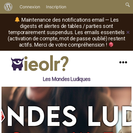
À
Connexion
Inscription
propos
Maintenance des notifications email — Les
de
digests et alertes de tables / parties sont
temporairement suspendus. Les emails essentiels
✕
WordPress
(activation de compte, mot de passe oublié) restent
actifs. Merci de votre compréhension !
Menu
Il
Les Mondes Ludiques
est
où
le
rôliste
?