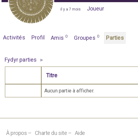
Joueur
"
il y a 7 mois
"
0
0
Activités
Profil
Amis
Groupes
Parties
▸
Fydyr parties
Titre
Comporte des pièces jointes
Aucun partie à afficher.
À propos –
Charte du site –
Aide