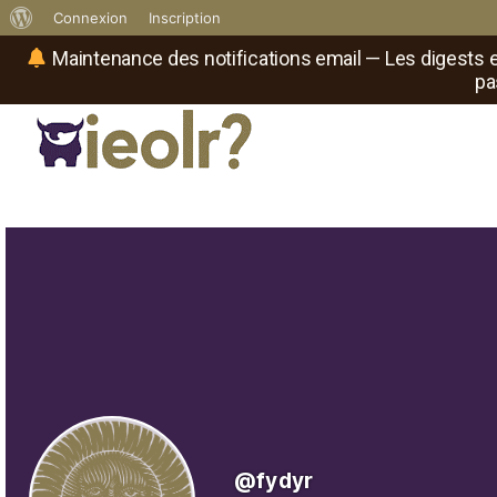
À
Connexion
Inscription
propos
Maintenance des notifications email — Les digests e
pa
de
WordPress
Réseau social de joueurs de maître
Il
est
où
le
rôliste
?
@fydyr