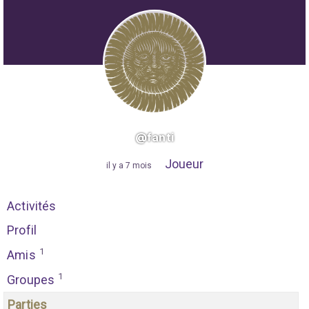
@fanti
Joueur
"
il y a 7 mois
"
Activités
Profil
1
Amis
1
Groupes
Parties