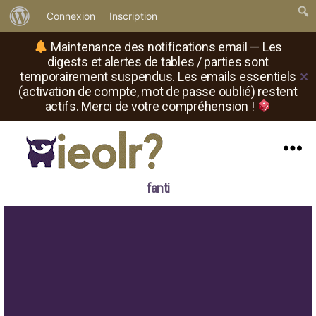
À
Connexion
Inscription
propos
Maintenance des notifications email — Les
de
digests et alertes de tables / parties sont
temporairement suspendus. Les emails essentiels
✕
WordPress
(activation de compte, mot de passe oublié) restent
actifs. Merci de votre compréhension !
Menu
Il
fanti
est
où
le
rôliste
?