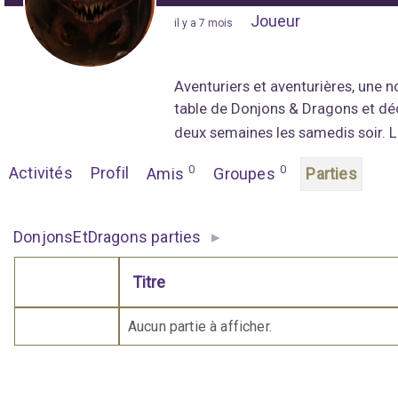
Joueur
"
il y a 7 mois
"
Aventuriers et aventurières, une n
table de Donjons & Dragons et déc
deux semaines les samedis soir. L
0
0
Activités
Profil
Amis
Groupes
Parties
▸
DonjonsEtDragons parties
Titre
Comporte des pièces jointes
Aucun partie à afficher.