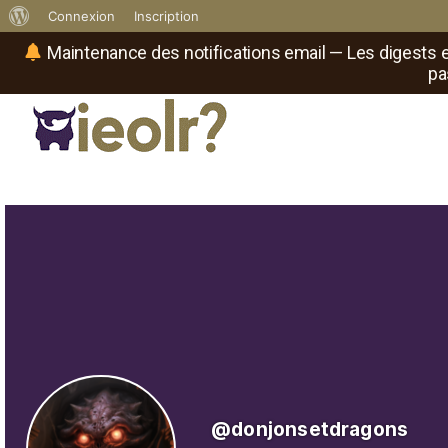
À
Connexion
Inscription
propos
Maintenance des notifications email — Les digests e
pa
de
WordPress
Réseau social de joueurs de maître
Il
est
où
le
rôliste
?
@donjonsetdragons