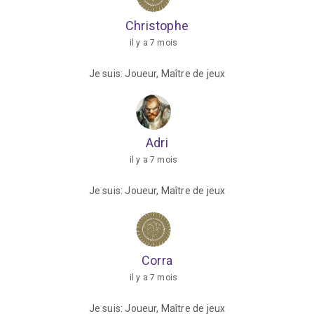
m
b
Christophe
r
il y a 7 mois
e
Je suis: Joueur, Maître de jeux
s
Adri
il y a 7 mois
Je suis: Joueur, Maître de jeux
Corra
il y a 7 mois
Je suis: Joueur, Maître de jeux