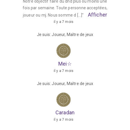
Notre objectif faire du dnd plus ou moins une
fois par semaine. Toute personne acceptées,
Afficher
joueur ou mj. Nous somme d […]"
il y a 7 mois
Je suis: Joueur, Maître de jeux
Mei☆
il y a 7 mois
Je suis: Joueur, Maître de jeux
Caradan
il y a 7 mois