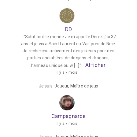
DD
- "Salut tout le monde Je m’appelle Derek, j’ai 37
ans et je vis a Saint Laurent du Var, près de Nice.
Je recherche activement des joueurs pour des
parties endiablées de donjons et dragons,
Afficher
l’anneau unique ou w […]"
il y a 7 mois
Je suis: Joueur, Maître de jeux
Campagnarde
il y a 7 mois