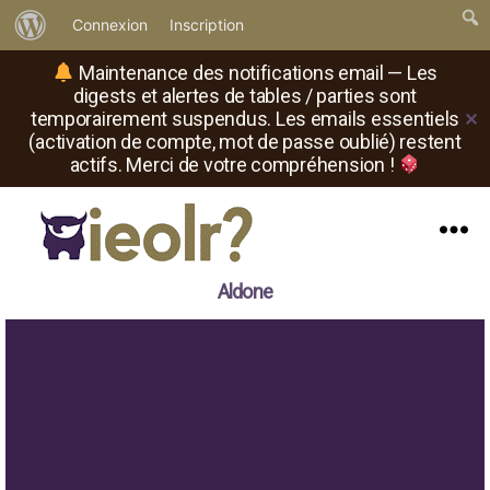
À
Connexion
Inscription
propos
Maintenance des notifications email — Les
de
digests et alertes de tables / parties sont
temporairement suspendus. Les emails essentiels
✕
WordPress
(activation de compte, mot de passe oublié) restent
actifs. Merci de votre compréhension !
Menu
Il
Aldone
est
où
le
rôliste
?