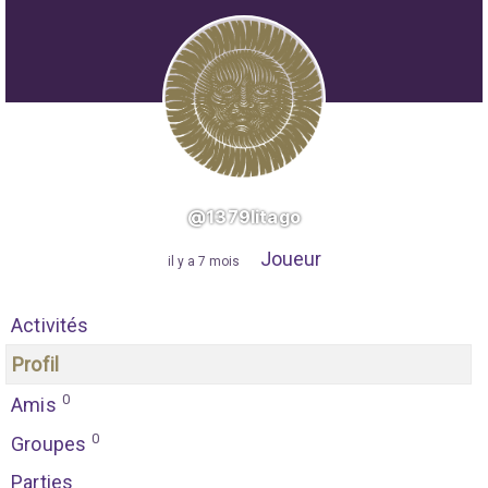
@1379litago
Joueur
"
il y a 7 mois
"
Activités
Profil
0
Amis
0
Groupes
Parties